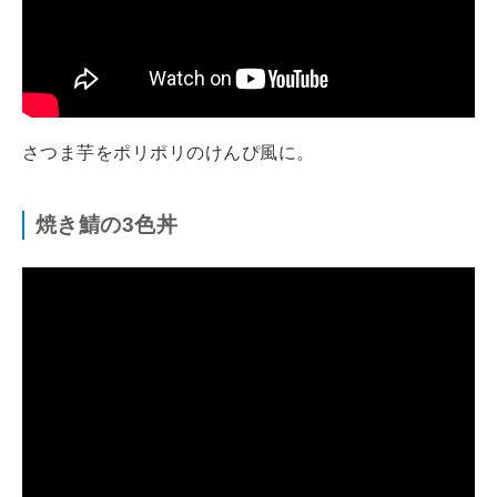
さつま芋をポリポリのけんぴ風に。
焼き鯖の3色丼