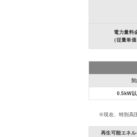
電力量料
（従量単価
契
0.5kW
※現在、特別高圧電
再生可能エネル