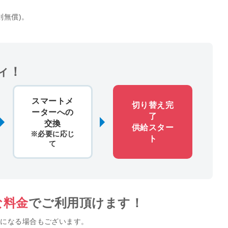
則無償)。
ィ！
スマートメ
切り替え完
ーターへの
了
交換
供給スター
※必要に応じ
ト
て
な料金
でご利用頂けます！
給になる場合もございます。