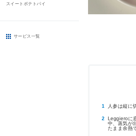
スイートポテトパイ
サービス一覧
エネルギー
人参は縦に
Leggie
中、蒸気が
たまま余熱