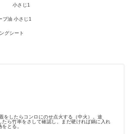
 小さじ1
ーブ油 小さじ1
ングシート
オートライフ
蓋をしたらコンロにのせ点火する（中火）。途
したら竹串をさして確認し、まだ硬ければ鍋に入れ
熱をとる。