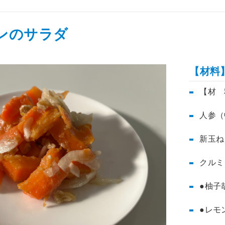
ンのサラダ
【材料
【材 
人参（
新玉ね
クルミ
●柚子
●レモ