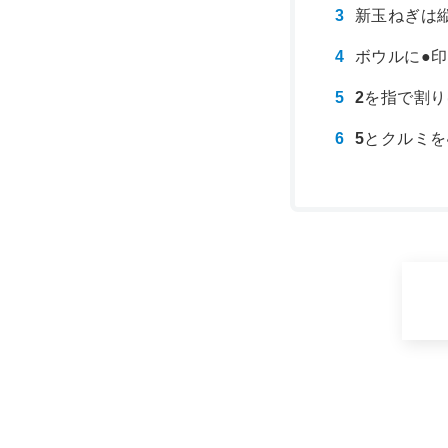
新玉ねぎは
ボウルに●
2
を指で割り
5
とクルミを