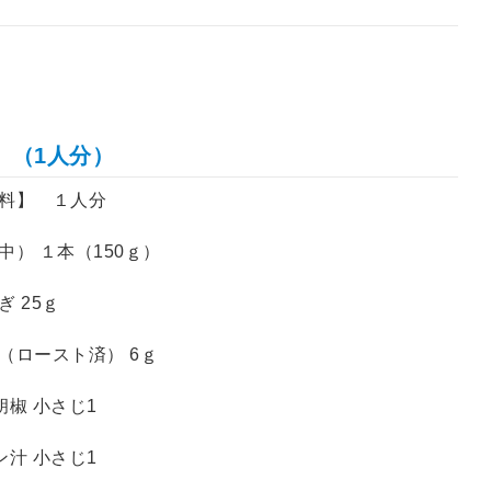
】（1人分）
料】 １人分
中） １本（150ｇ）
ぎ 25ｇ
（ロースト済） 6ｇ
胡椒 小さじ1
ン汁 小さじ1