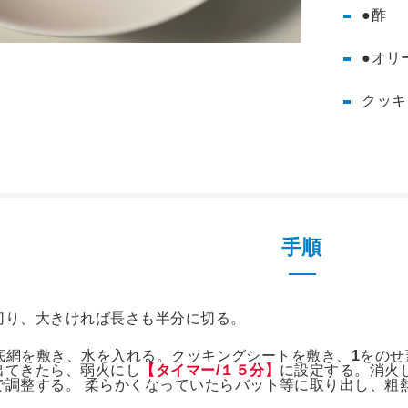
●酢
●オリ
クッキ
主な取扱商品
電気
手順
切り、大きければ長さも半分に切る。
roに底網を敷き、水を入れる。クッキングシートを敷き、
1
をのせ
出てきたら、弱火にし
【タイマー/１５分】
に設定する。消火
で調整する。 柔らかくなっていたらバット等に取り出し、粗