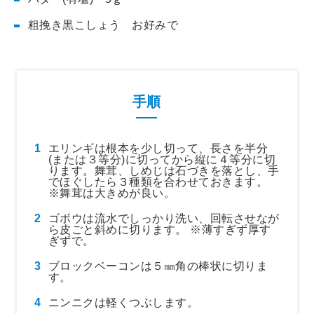
粗挽き黒こしょう お好みで
手順
エリンギは根本を少し切って、長さを半分
(または３等分)に切ってから縦に４等分に切
ります。舞茸、しめじは石づきを落とし、手
でほぐしたら３種類を合わせておきます。
※舞茸は大きめが良い。
ゴボウは流水でしっかり洗い、回転させなが
ら皮ごと斜めに切ります。 ※薄すぎず厚す
ぎずで。
ブロックベーコンは５㎜角の棒状に切りま
す。
ニンニクは軽くつぶします。