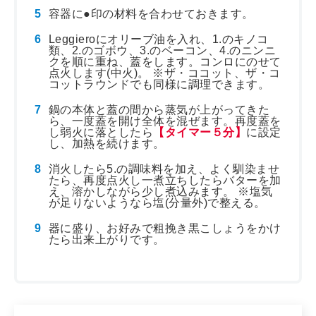
容器に●印の材料を合わせておきます。
Leggieroにオリーブ油を入れ、1.のキノコ
類、2.のゴボウ、3.のベーコン、4.のニンニ
クを順に重ね、蓋をします。コンロにのせて
点火します(中火)。 ※ザ・ココット、ザ・コ
コットラウンドでも同様に調理できます。
鍋の本体と蓋の間から蒸気が上がってきた
ら、一度蓋を開け全体を混ぜます。再度蓋を
し弱火に落としたら
【タイマー５分】
に設定
し、加熱を続けます。
消火したら5.の調味料を加え、よく馴染ませ
たら、再度点火し一煮立ちしたらバターを加
え、溶かしながら少し煮込みます。 ※塩気
が足りないようなら塩(分量外)で整える。
器に盛り、お好みで粗挽き黒こしょうをかけ
たら出来上がりです。