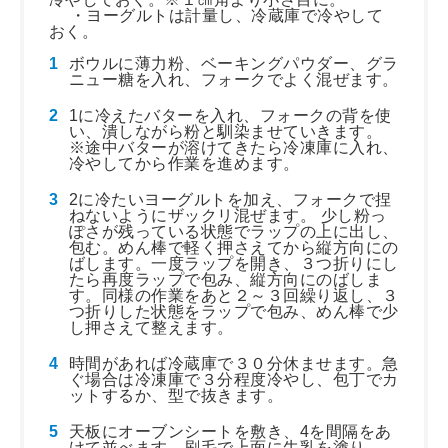
・ヨーグルトは計量し、冷蔵庫で冷やして
おく。
ボウルに薄力粉、ベーキングパウダー、グラ
ニュー糖を入れ、フォークでよく混ぜます。
1に冷えたバターを入れ、フォークの背を使
い、潰しながら粉と馴染ませていきます。
※途中バターが溶けてきたら冷凍庫に入れ、
冷やしてから作業を進めます。
2に冷たいヨーグルトを加え、フォークで捏
ねないようにザックリ混ぜます。 少し粉っ
ぽさが残っている状態でラップの上に出し、
包む。めん棒で軽く押さえてから縦方向にの
ばします。一度ラップを開き、３つ折りにし
たら再度ラップで包み、縦方向にのばしま
す。同様の作業をあと２～３回繰り返し、３
つ折りした状態をラップで包み、めん棒で少
し押さえて整えます。
時間があれば冷蔵庫で３０分休ませます。急
ぐ場合は冷凍庫で３分程度冷やし、包丁でカ
ットするか、型で抜きます。
天板にオーブンシートを敷き、4を間隔をあ
けて並べます。刷毛で上面に牛乳を塗り、