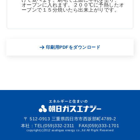
オーブンに入れます。２００℃に予熱したオ
ーブンで１５分焼いたら出来上がりです。
印刷用PDFをダウンロード
〒 512-0913 三重県四日市市西坂部町4789-2
本社：TEL(059)332-2311 FAX(059)333-1701
copyright(c)2012 asahigas energy co.,ltd All Right Reserved