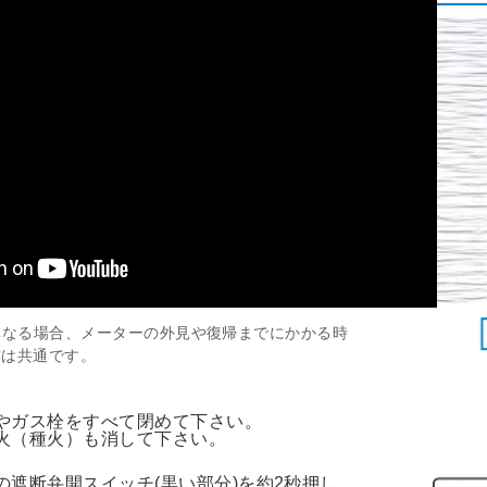
主な取扱商品
電気
異なる場合、メーターの外見や復帰までにかかる時
作は共通です。
やガス栓をすべて閉めて下さい。
火（種火）も消して下さい。
の遮断弁開スイッチ(黒い部分)を約2秒押し、