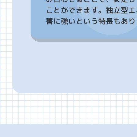
ことができます。独立型エ
エネルギー
害に強いという特長もあり