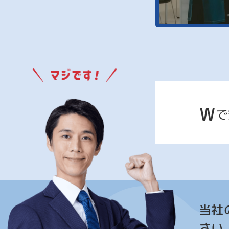
W
で
当社
さい