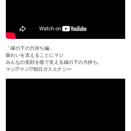
「縁の下の力持ち編」
賑わいを支えることにマジ
みんなの笑顔を陰で支える縁の下の力持ち。
マジ!?マジ!?朝日ガスエナジー