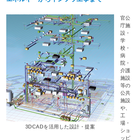
官公
庁施
設・
学
校・
病
院・
介護
施設
等の
公共
施設
や、
工
場・
3DCADを活用した設計・提案
ショ
ッピ