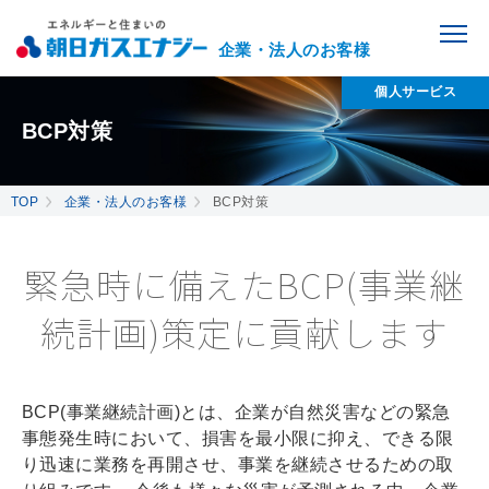
企業・法人のお客様
個人サービス
BCP対策
TOP
企業・法人のお客様
BCP対策
緊急時に備えたBCP(事業継
続計画)策定に貢献します
BCP(事業継続計画)とは、企業が自然災害などの緊急
事態発生時において、損害を最小限に抑え、できる限
り迅速に業務を再開させ、事業を継続させるための取